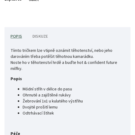
POPIS
DISKUZE
Tímto tričkem lze vtipně oznámit těhotenství, nebo jeho
darováním třeba potěšit těhotnou kamarádku.
Noste ho v těhotenství hrdě a buďte hot & confident future
milfky.
Popis
Módní střih v délce do pasu
Ohrnuté a zajištěné rukávy
Žebrování 1x1 u kulatého výstřihu
Dvojité prošití lemu
Odtrhávací štítek
Péče