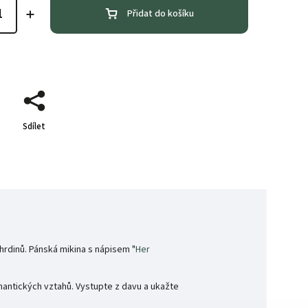
Přidat do košíku
Sdílet
hrdinů. Pánská mikina s nápisem "
Her
mantických vztahů. Vystupte z davu a ukažte