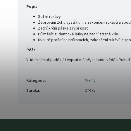
Popis
Set-in rukávy
Žebrování 2x1 u výstřihu, na zakončení rukávů a spo
Zadní krční páska z rybí kosti
Půlměsíc z identické látky na zadní straně krku
Dvojité prošití na průramcích, zakončení rukávů a sp
Péče
V ideálním případě dát vyprat mámě, ta bude vědět. Pokud si 
Mikiny
Kategorie
:
2 roky
Záruka
: