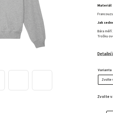
Materiál
Francouzs
Jak sedn
Bára měří 
Trošku ov
Detailní
Varianta
Zvolte v