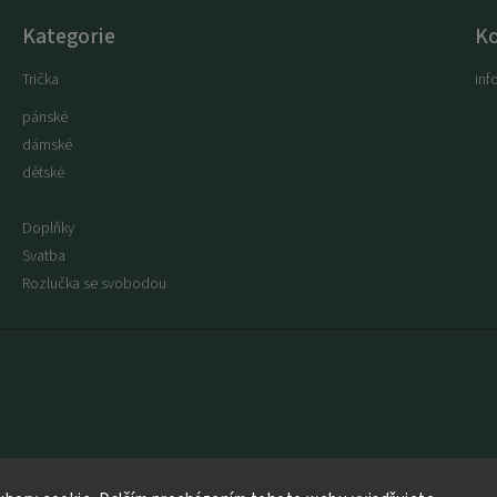
Kategorie
K
Trička
inf
pánské
dámské
dětské
Mikiny
Doplňky
Svatba
Rozlučka se svobodou