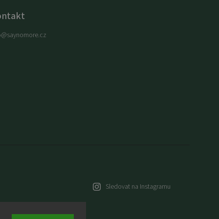
ontakt
o
@
saynomore.cz
Sledovat na Instagramu