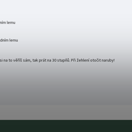
dním lemu
odním lemu
na to věříš sám, tak prát na 30 stupňů. Při žehlení otočit naruby!