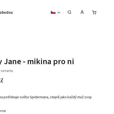
vobodou
 Jane - mikina pro ni
 variantu
Kč
a potřebuje svého Spidermana, stejně jako každý muž svoji
erze