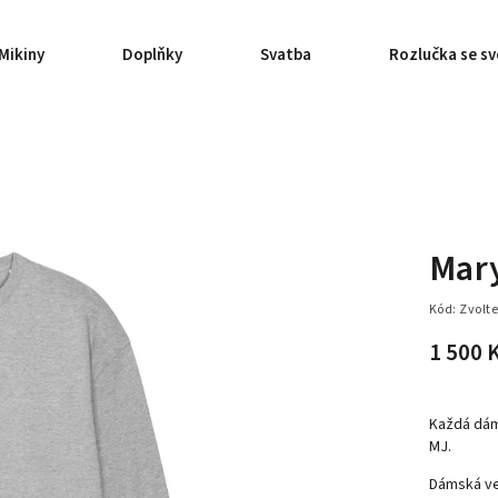
Mikiny
Doplňky
Svatba
Rozlučka se s
Mary
Kód:
Zvolte
1 500 
Každá dám
MJ.
Dámská v