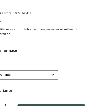
ké froté, 100% bavlna
e
164cm a váží...do toho ti nic neni, má na sobě velikost S.
ersized.
 informace
ariantu