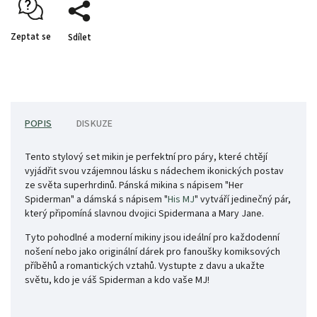
Zeptat se
Sdílet
POPIS
DISKUZE
Tento stylový set mikin je perfektní pro páry, které chtějí
vyjádřit svou vzájemnou lásku s nádechem ikonických postav
ze světa superhrdinů. Pánská mikina s nápisem "Her
Spiderman" a dámská s nápisem "
His MJ
" vytváří jedinečný pár,
který připomíná slavnou dvojici Spidermana a Mary Jane.
Tyto pohodlné a moderní mikiny jsou ideální pro každodenní
nošení nebo jako originální dárek pro fanoušky komiksových
příběhů a romantických vztahů. Vystupte z davu a ukažte
světu, kdo je váš Spiderman a kdo vaše MJ!