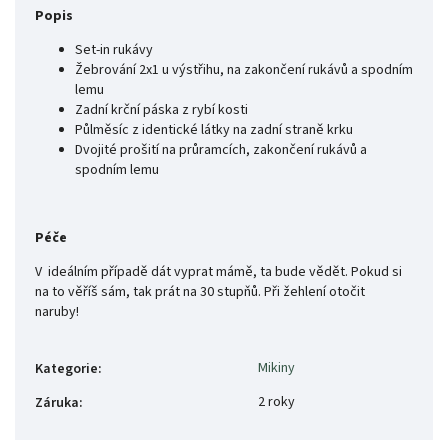
Popis
Set-in rukávy
Žebrování 2x1 u výstřihu, na zakončení rukávů a spodním
lemu
Zadní krční páska z rybí kosti
Půlměsíc z identické látky na zadní straně krku
Dvojité prošití na průramcích, zakončení rukávů a
spodním lemu
Péče
V ideálním případě dát vyprat mámě, ta bude vědět. Pokud si
na to věříš sám, tak prát na 30 stupňů. Při žehlení otočit
naruby!
Mikiny
Kategorie
:
2 roky
Záruka
: